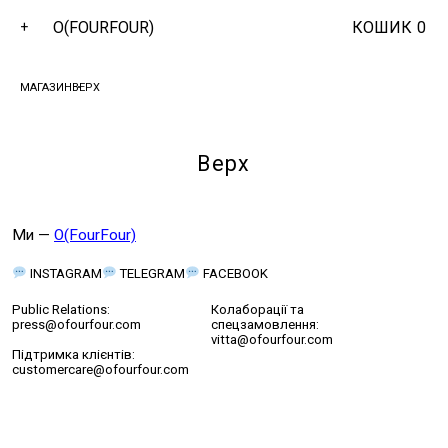
O(FOURFOUR)
КОШИК
0
+
МАГАЗИН
ВЕРХ
Верх
Ми —
O(FourFour)
INSTAGRAM
TELEGRAM
FACEBOOK
Public Relations:
Колаборації та
press@ofourfour.com
спецзамовлення:
vitta@ofourfour.com
Підтримка клієнтів:
customercare@ofourfour.com