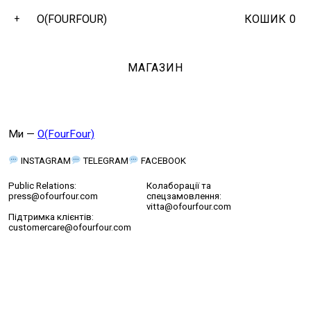
O(FOURFOUR)
КОШИК
0
+
МАГАЗИН
Ми —
O(FourFour)
INSTAGRAM
TELEGRAM
FACEBOOK
Public Relations:
Колаборації та
press@ofourfour.com
спецзамовлення:
vitta@ofourfour.com
Підтримка клієнтів:
customercare@ofourfour.com