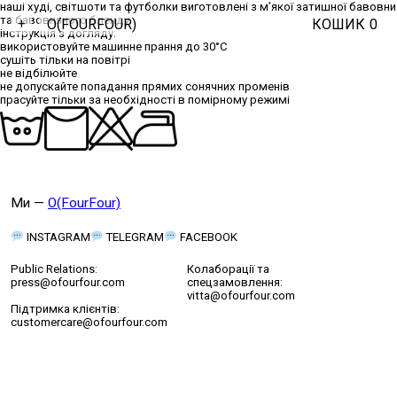
наші худі, світшоти та футболки виготовлені з м’якої затишної бавовни
та бавовняного бленду
O(FOURFOUR)
КОШИК
0
+
інструкція з догляду:
використовуйте машинне прання до 30°C
сушіть тільки на повітрі
не відбілюйте
не допускайте попадання прямих сонячних променів
прасуйте тільки за необхідності в помірному режимі
Ми —
O(FourFour)
INSTAGRAM
TELEGRAM
FACEBOOK
Public Relations:
Колаборації та
press@ofourfour.com
спецзамовлення:
vitta@ofourfour.com
Підтримка клієнтів:
customercare@ofourfour.com