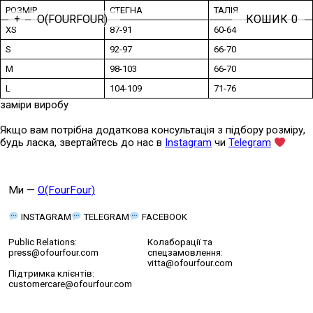
РОЗМІР
СТЕГНА
ТАЛІЯ
O(FOURFOUR)
КОШИК
0
+
XS
87-91
60-64
S
92-97
66-70
M
98-103
66-70
L
104-109
71-76
заміри виробу
Якщо вам потрібна додаткова консультація з підбору розміру,
будь ласка, звертайтесь до нас в
Instagram
чи
Telegram
Ми —
O(FourFour)
INSTAGRAM
TELEGRAM
FACEBOOK
Public Relations:
Колаборації та
press@ofourfour.com
спецзамовлення:
vitta@ofourfour.com
Підтримка клієнтів:
customercare@ofourfour.com