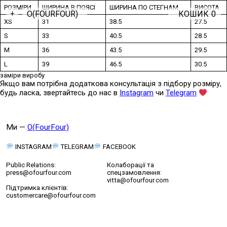
РОЗМІРИ
ШИРИНА В ПОЯСІ
ШИРИНА ПО СТЕГНАМ
ВИСОТА
O(FOURFOUR)
КОШИК
0
+
XS
31
38.5
27.5
S
33
40.5
28.5
M
36
43.5
29.5
L
39
46.5
30.5
заміри виробу
Якщо вам потрібна додаткова консультація з підбору розміру,
будь ласка, звертайтесь до нас в
Instagram
чи
Telegram
Ми —
O(FourFour)
INSTAGRAM
TELEGRAM
FACEBOOK
Public Relations:
Колаборації та
press@ofourfour.com
спецзамовлення:
vitta@ofourfour.com
Підтримка клієнтів:
customercare@ofourfour.com