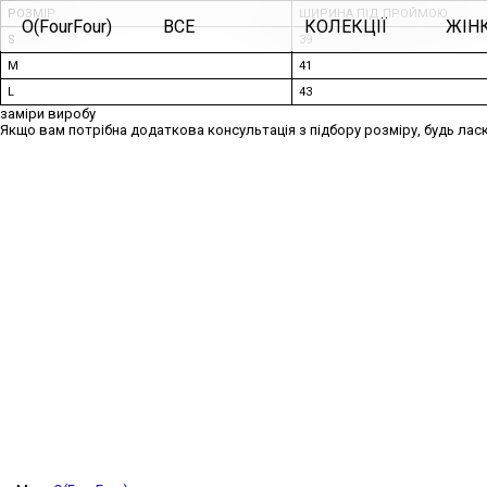
РОЗМІР
ШИРИНА ПІД ПРОЙМОЮ
O(FourFour)
ВСЕ
КОЛЕКЦІЇ
ЖІН
S
39
M
41
L
43
заміри виробу
Якщо вам потрібна додаткова консультація з підбору розміру, будь ласк