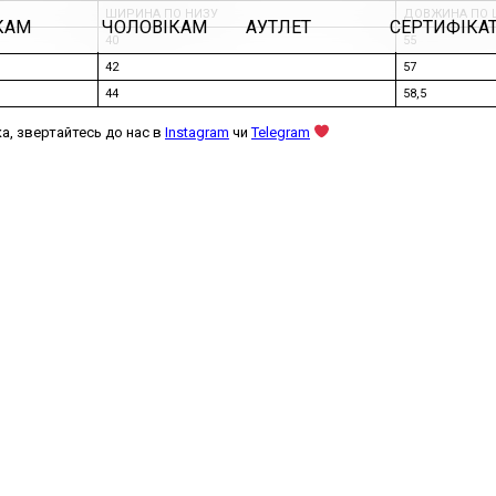
ШИРИНА ПО НИЗУ
ДОВЖИНА ПО 
КАМ
ЧОЛОВІКАМ
АУТЛЕТ
СЕРТИФІКА
40
55
42
57
44
58,5
а, звертайтесь до нас в
Instagram
чи
Telegram