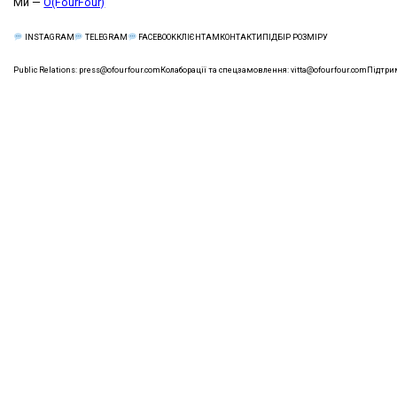
Ми —
O(FourFour)
КЛІЄНТАМ
КОНТАКТИ
ПІДБІР РОЗМІРУ
INSTAGRAM
TELEGRAM
FACEBOOK
Public Relations:
press@ofourfour.com
Колаборації та спецзамовлення:
vitta@ofourfour.com
Підтри