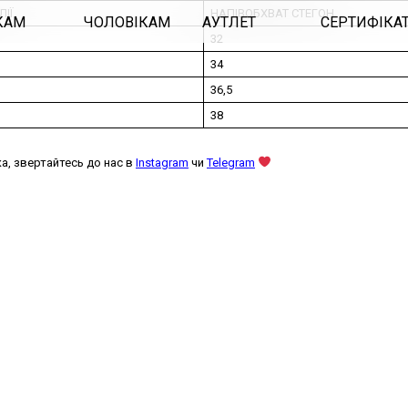
ІЇ
НАПІВОБХВАТ СТЕГОН
КАМ
ЧОЛОВІКАМ
АУТЛЕТ
СЕРТИФІКА
32
34
36,5
38
а, звертайтесь до нас в
Instagram
чи
Telegram