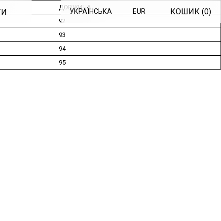
ДОВЖИНА
КОШИК (
0
)
ТИ
УКРАЇНСЬКА
EUR
92
93
94
95