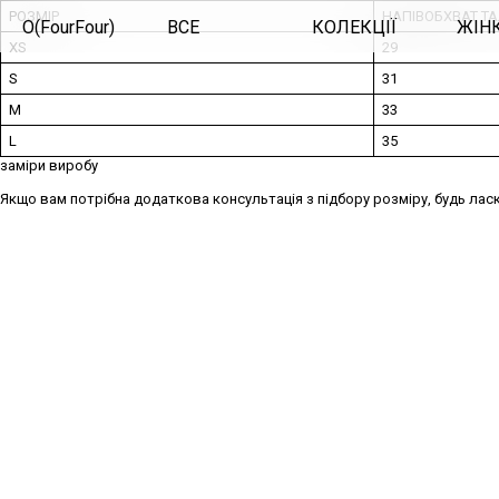
РОЗМІР
НАПІВОБХВАТ ТАЛ
O(FourFour)
ВСЕ
КОЛЕКЦІЇ
ЖІН
XS
29
S
31
M
33
L
35
заміри виробу
Якщо вам потрібна додаткова консультація з підбору розміру, будь ласк