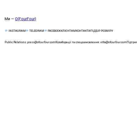
Ми —
O(FourFour)
КЛІЄНТАМ
КОНТАКТИ
ПІДБІР РОЗМІРУ
INSTAGRAM
TELEGRAM
FACEBOOK
Public Relations:
press@ofourfour.com
Колаборації та спецзамовлення:
vitta@ofourfour.com
Підтри