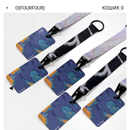
O(FOURFOUR)
КОШИК
0
+