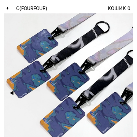
O(FOURFOUR)
КОШИК
0
+