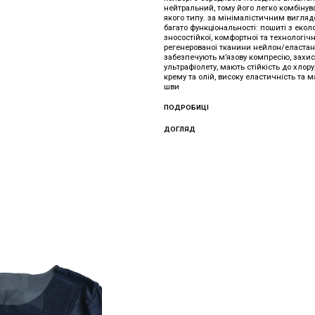
нейтральний, тому його легко комбінув
якого типу. за мінімалістичним вигля
багато функціональності: пошиті з еколо
зносостійкої, комфортної та технологічн
регенерованої тканини нейлон/еласта
забезпечують м’язову компресію, захис
ультрафіолету, мають стійкість до хлор
крему та олій, високу еластичність та 
шви
ПОДРОБИЦІ
ДОГЛЯД