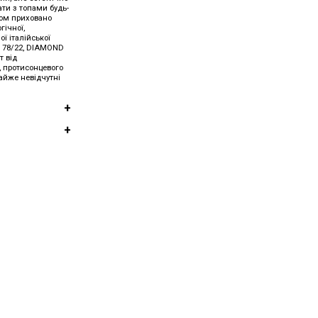
ати з топами будь-
дом приховано
гічної,
ої італійської
н 78/22, DIAMOND
т від
у, протисонцевого
майже невідчутні