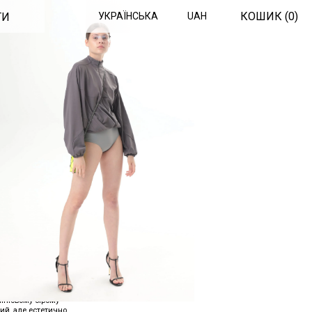
КОШИК (
0
)
ТИ
УКРАЇНСЬКА
UAH
К
а якісний базовий
інієвому сірому
ий, але естетично